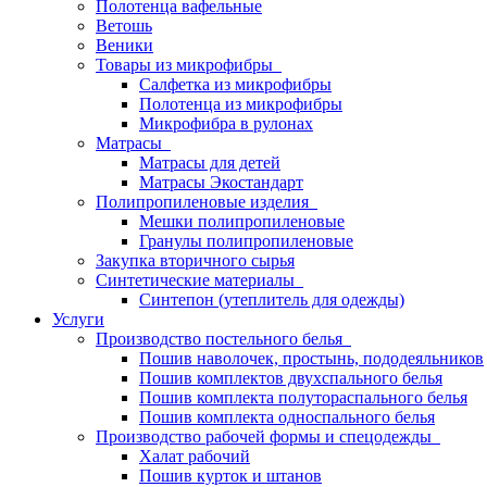
Полотенца вафельные
Ветошь
Веники
Товары из микрофибры
Салфетка из микрофибры
Полотенца из микрофибры
Микрофибра в рулонах
Матрасы
Матрасы для детей
Матрасы Экостандарт
Полипропиленовые изделия
Мешки полипропиленовые
Гранулы полипропиленовые
Закупка вторичного сырья
Синтетические материалы
Синтепон (утеплитель для одежды)
Услуги
Производство постельного белья
Пошив наволочек, простынь, пододеяльников
Пошив комплектов двухспального белья
Пошив комплекта полутораспального белья
Пошив комплекта односпального белья
Производство рабочей формы и спецодежды
Халат рабочий
Пошив курток и штанов