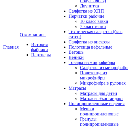
полульняная)
Двунитка
Салфетка из ХПП
Перчатки рабочие
10 класс вязки
7 класс вязки
Техническая салфетка (бязь,
О компании
ситец)
Салфетка из вискозы
История
Главная
Полотенца вафельные
фабрики
Ветошь
Партнеры
Веники
Товары из микрофибры
Салфетка из микрофиб
Полотенца из
микрофибры
Микрофибра в рулонах
Матрасы
Матрасы для детей
Матрасы Экостандарт
Полипропиленовые изделия
Мешки
полипропиленовые
Гранулы
полипропиленовые