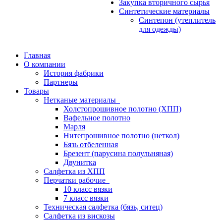
Закупка вторичного сырья
Синтетические материалы
Синтепон (утеплитель
для одежды)
Главная
О компании
История фабрики
Партнеры
Товары
Нетканые материалы
Холстопрошивное полотно (ХПП)
Вафельное полотно
Марля
Нитепрошивное полотно (неткол)
Бязь отбеленная
Брезент (парусина полульняная)
Двунитка
Салфетка из ХПП
Перчатки рабочие
10 класс вязки
7 класс вязки
Техническая салфетка (бязь, ситец)
Салфетка из вискозы