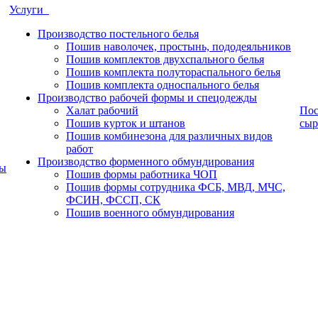
Услуги
Производство постельного белья
Пошив наволочек, простынь, пододеяльников
Пошив комплектов двухспального белья
Пошив комплекта полутораспального белья
Пошив комплекта односпального белья
Производство рабочей формы и спецодежды
Халат рабочий
Пос
Пошив курток и штанов
сыр
Пошив комбинезона для различных видов
работ
Производство форменного обмундирования
ры
Пошив формы работника ЧОП
Пошив формы сотрудника ФСБ, МВД, МЧС,
ФСИН, ФССП, СК
Пошив военного обмундирования