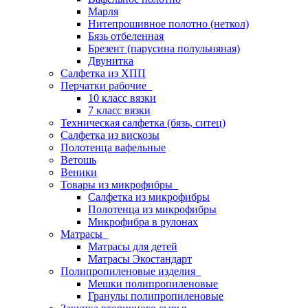
Марля
Нитепрошивное полотно (неткол)
Бязь отбеленная
Брезент (парусина полульняная)
Двунитка
Салфетка из ХПП
Перчатки рабочие
10 класс вязки
7 класс вязки
Техническая салфетка (бязь, ситец)
Салфетка из вискозы
Полотенца вафельные
Ветошь
Веники
Товары из микрофибры
Салфетка из микрофибры
Полотенца из микрофибры
Микрофибра в рулонах
Матрасы
Матрасы для детей
Матрасы Экостандарт
Полипропиленовые изделия
Мешки полипропиленовые
Гранулы полипропиленовые