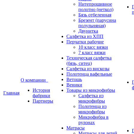
Нитепрошивное
полотно (неткол)
Бязь отбеленная
Брезент (парусина
полульняная)
Двунитка
Салфетка из ХПП
Перчатки рабочие
10 класс вязки
7 класс вязки
Техническая салфетка
(бязь, ситец)
Салфетка из вискозы
Полотенца вафельные
Ветошь
О компании
Веники
История
Товары из микрофибры
Главная
фабрики
Салфетка из
Партнеры
микрофибры
Полотенца из
микрофибры
Микрофибра в
рулонах
Матрасы
Матрасы для детей