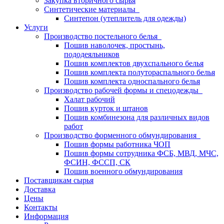
Закупка вторичного сырья
Синтетические материалы
Синтепон (утеплитель для одежды)
Услуги
Производство постельного белья
Пошив наволочек, простынь,
пододеяльников
Пошив комплектов двухспального белья
Пошив комплекта полутораспального белья
Пошив комплекта односпального белья
Производство рабочей формы и спецодежды
Халат рабочий
Пошив курток и штанов
Пошив комбинезона для различных видов
работ
Производство форменного обмундирования
Пошив формы работника ЧОП
Пошив формы сотрудника ФСБ, МВД, МЧС,
ФСИН, ФССП, СК
Пошив военного обмундирования
Поставщикам сырья
Доставка
Цены
Контакты
Информация