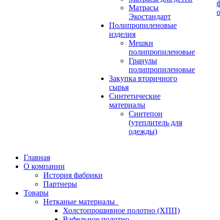
Матрасы
Экостандарт
Полипропиленовые
изделия
Мешки
полипропиленовые
Гранулы
полипропиленовые
Закупка вторичного
сырья
Синтетические
материалы
Синтепон
(утеплитель для
одежды)
Главная
О компании
История фабрики
Партнеры
Товары
Нетканые материалы
Холстопрошивное полотно (ХПП)
Вафельное полотно