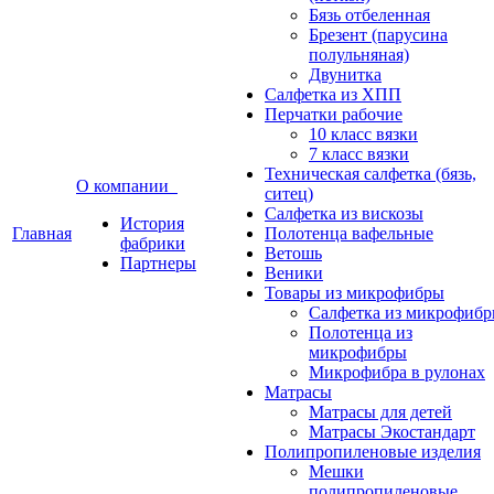
Бязь отбеленная
Брезент (парусина
полульняная)
Двунитка
Салфетка из ХПП
Перчатки рабочие
10 класс вязки
7 класс вязки
Техническая салфетка (бязь,
О компании
ситец)
Салфетка из вискозы
История
Главная
Полотенца вафельные
фабрики
Ветошь
Партнеры
Веники
Товары из микрофибры
Салфетка из микрофиб
Полотенца из
микрофибры
Микрофибра в рулонах
Матрасы
Матрасы для детей
Матрасы Экостандарт
Полипропиленовые изделия
Мешки
полипропиленовые