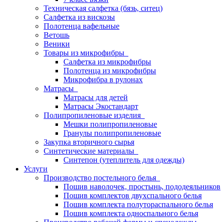
Техническая салфетка (бязь, ситец)
Салфетка из вискозы
Полотенца вафельные
Ветошь
Веники
Товары из микрофибры
Салфетка из микрофибры
Полотенца из микрофибры
Микрофибра в рулонах
Матрасы
Матрасы для детей
Матрасы Экостандарт
Полипропиленовые изделия
Мешки полипропиленовые
Гранулы полипропиленовые
Закупка вторичного сырья
Синтетические материалы
Синтепон (утеплитель для одежды)
Услуги
Производство постельного белья
Пошив наволочек, простынь, пододеяльников
Пошив комплектов двухспального белья
Пошив комплекта полутораспального белья
Пошив комплекта односпального белья