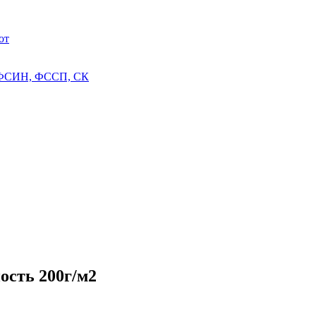
от
 ФСИН, ФССП, СК
ость 200г/м2