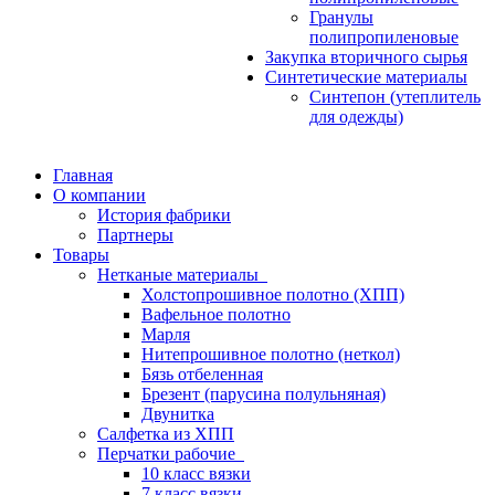
Гранулы
полипропиленовые
Закупка вторичного сырья
Синтетические материалы
Синтепон (утеплитель
для одежды)
Главная
О компании
История фабрики
Партнеры
Товары
Нетканые материалы
Холстопрошивное полотно (ХПП)
Вафельное полотно
Марля
Нитепрошивное полотно (неткол)
Бязь отбеленная
Брезент (парусина полульняная)
Двунитка
Салфетка из ХПП
Перчатки рабочие
10 класс вязки
7 класс вязки