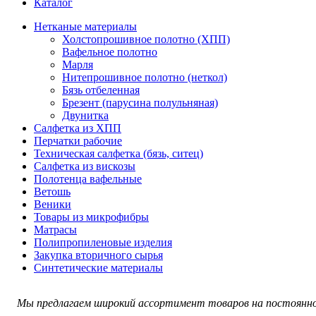
Каталог
Нетканые материалы
Холстопрошивное полотно (ХПП)
Вафельное полотно
Марля
Нитепрошивное полотно (неткол)
Бязь отбеленная
Брезент (парусина полульняная)
Двунитка
Салфетка из ХПП
Перчатки рабочие
Техническая салфетка (бязь, ситец)
Салфетка из вискозы
Полотенца вафельные
Ветошь
Веники
Товары из микрофибры
Матрасы
Полипропиленовые изделия
Закупка вторичного сырья
Синтетические материалы
Мы предлагаем широкий ассортимент товаров на постоянно