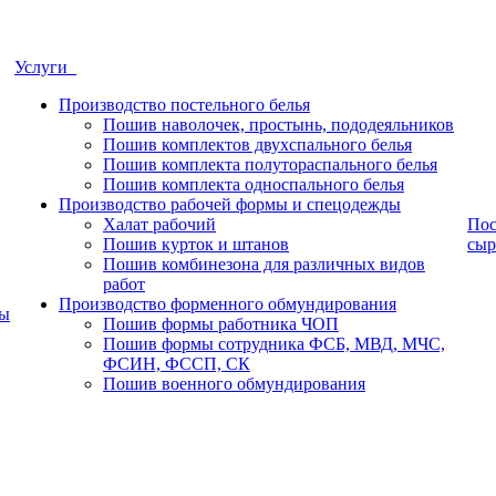
Услуги
Производство постельного белья
Пошив наволочек, простынь, пододеяльников
Пошив комплектов двухспального белья
Пошив комплекта полутораспального белья
Пошив комплекта односпального белья
Производство рабочей формы и спецодежды
Халат рабочий
Пос
Пошив курток и штанов
сыр
Пошив комбинезона для различных видов
работ
Производство форменного обмундирования
ры
Пошив формы работника ЧОП
Пошив формы сотрудника ФСБ, МВД, МЧС,
ФСИН, ФССП, СК
Пошив военного обмундирования