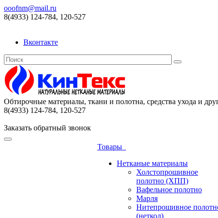
ooofnm@mail.ru
8(4933) 124-784, 120-527
Вконтакте
Обтирочные материалы, ткани и полотна, средства ухода и дру
8(4933) 124-784, 120-527
Заказать обратный звонок
Товары
Нетканые материалы
Холстопрошивное
полотно (ХПП)
Вафельное полотно
Марля
Нитепрошивное полотн
(неткол)