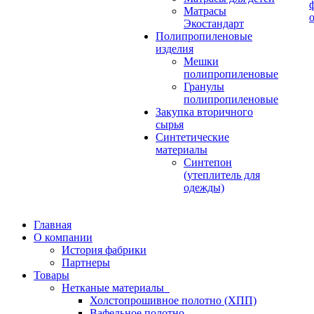
Матрасы
Экостандарт
Полипропиленовые
изделия
Мешки
полипропиленовые
Гранулы
полипропиленовые
Закупка вторичного
сырья
Синтетические
материалы
Синтепон
(утеплитель для
одежды)
Главная
О компании
История фабрики
Партнеры
Товары
Нетканые материалы
Холстопрошивное полотно (ХПП)
Вафельное полотно