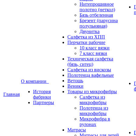
Нитепрошивное
полотно (неткол)
Бязь отбеленная
Брезент (парусина
полульняная)
Двунитка
Салфетка из ХПП
Перчатки рабочие
10 класс вязки
7 класс вязки
Техническая салфетка
(бязь, ситец)
Салфетка из вискозы
Полотенца вафельные
Ветошь
О компании
Веники
История
Товары из микрофибры
Главная
фабрики
Салфетка из
Партнеры
микрофибры
Полотенца из
микрофибры
Микрофибра в
рулонах
Матрасы
Матрасы для детей