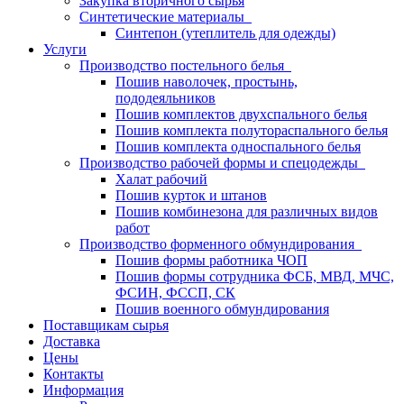
Закупка вторичного сырья
Синтетические материалы
Синтепон (утеплитель для одежды)
Услуги
Производство постельного белья
Пошив наволочек, простынь,
пододеяльников
Пошив комплектов двухспального белья
Пошив комплекта полутораспального белья
Пошив комплекта односпального белья
Производство рабочей формы и спецодежды
Халат рабочий
Пошив курток и штанов
Пошив комбинезона для различных видов
работ
Производство форменного обмундирования
Пошив формы работника ЧОП
Пошив формы сотрудника ФСБ, МВД, МЧС,
ФСИН, ФССП, СК
Пошив военного обмундирования
Поставщикам сырья
Доставка
Цены
Контакты
Информация