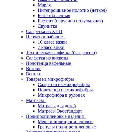
Марля
Нитепрошивное полотно (неткол)
Бязь отбеленная
Брезент (парусина полульняная)
Двунитка
Салфетка из ХПП
Перчатки рабочие
10 класс вязки
7 класс вязки
Техническая салфетка (бязь, ситец)
Салфетка из вискозы
Полотенца вафельные
Ветошь
Веники
Товары из микрофибры
Салфетка из микрофибры
Полотенца из микрофибры
Микрофибра в рулонах
Матрасы
Матрасы для детей
Матрасы Экостандарт
Полипропиленовые изделия
Мешки полипропиленовые
Гранулы полипропиленовые